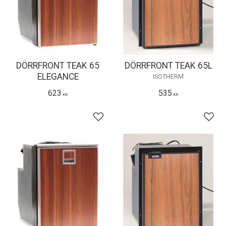
DÖRRFRONT TEAK 65
DÖRRFRONT TEAK 65L
ELEGANCE
ISOTHERM
623
535
KR
KR
Lägg till i favoriter
Lägg 