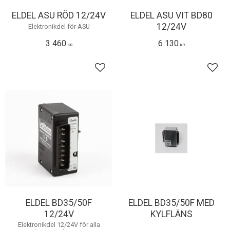
ELDEL ASU RÖD 12/24V
ELDEL ASU VIT BD80
12/24V
Elektronikdel för ASU
3 460
6 130
KR
KR
Lägg till i favoriter
Lägg 
ELDEL BD35/50F
ELDEL BD35/50F MED
12/24V
KYLFLÄNS
Elektronikdel 12/24V för alla