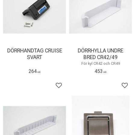
DÖRRHANDTAG CRUISE
DÖRRHYLLA UNDRE
SVART
BRED CR42/49
För kyl CR42 och CR49
264
453
KR
KR
Lägg till i favoriter
Lägg 