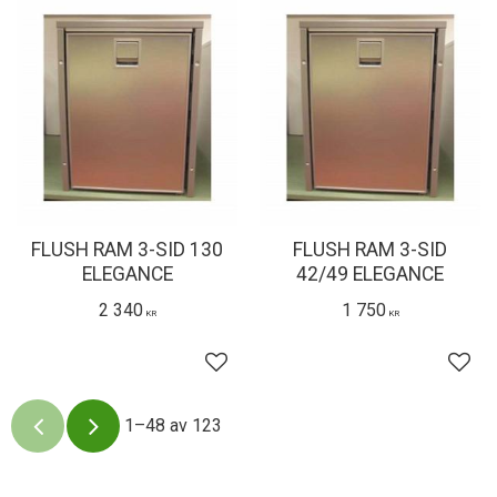
FLUSH RAM 3-SID 130
FLUSH RAM 3-SID
ELEGANCE
42/49 ELEGANCE
2 340
1 750
KR
KR
Lägg till i favoriter
Lägg 
1–
48
av
123