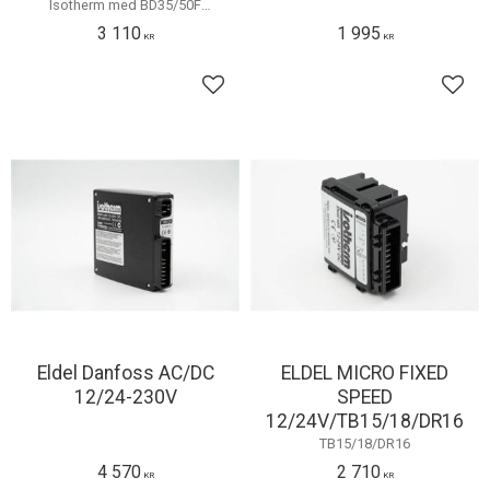
Isotherm med BD35/50F
kompressor från
3 110
1 995
Danfoss/Secop. Passar även
KR
KR
ihop med Isotherm ASU, SEC och
ITC elektronik
Lägg till i favoriter
Lägg 
Eldel Danfoss AC/DC
ELDEL MICRO FIXED
12/24-230V
SPEED
12/24V/TB15/18/DR16
TB15/18/DR16
4 570
2 710
KR
KR