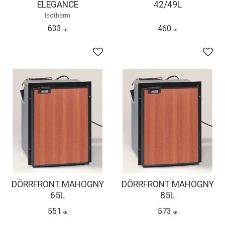
ELEGANCE
42/49L
Isotherm
633
460
KR
KR
Lägg till i favoriter
Lägg 
DÖRRFRONT MAHOGNY
DÖRRFRONT MAHOGNY
65L
85L
551
573
KR
KR