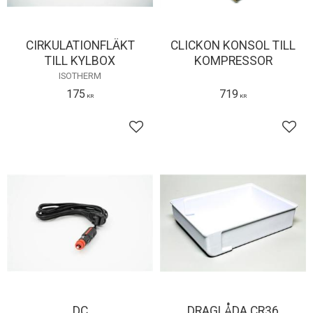
CIRKULATIONFLÄKT
CLICKON KONSOL TILL
TILL KYLBOX
KOMPRESSOR
ISOTHERM
175
719
KR
KR
Lägg till i favoriter
Lägg 
DC
DRAGLÅDA CR36