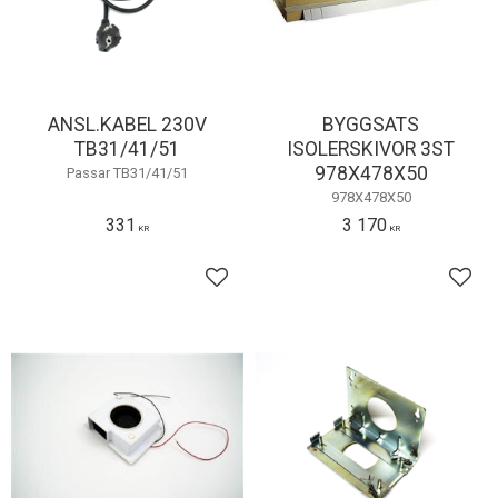
ANSL.KABEL 230V
BYGGSATS
TB31/41/51
ISOLERSKIVOR 3ST
978X478X50
Passar TB31/41/51
978X478X50
331
3 170
KR
KR
Lägg till i favoriter
Lägg 