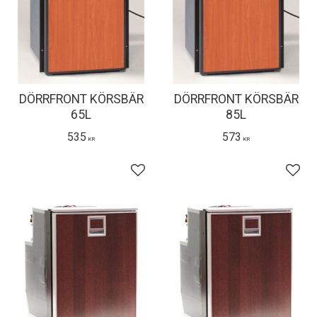
DÖRRFRONT KÖRSBÄR
DÖRRFRONT KÖRSBÄR
65L
85L
535
573
KR
KR
Lägg till i favoriter
Lägg 