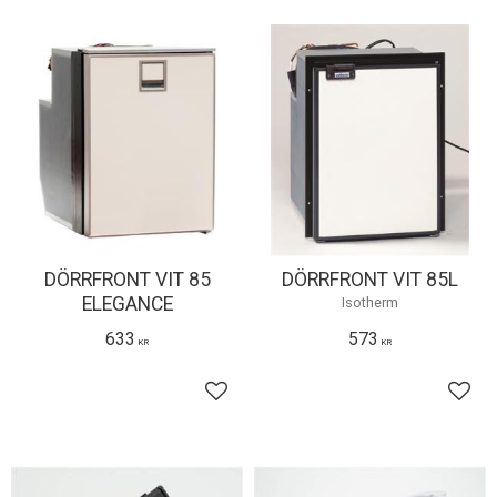
DÖRRFRONT VIT 85
DÖRRFRONT VIT 85L
ELEGANCE
Isotherm
633
573
KR
KR
Lägg till i favoriter
Lägg 