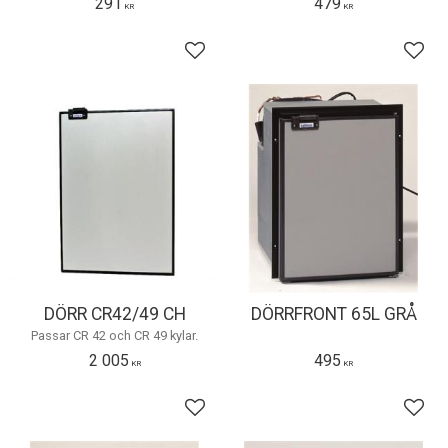
291
479
KR
KR
Lägg till i favoriter
Lägg 
DÖRR CR42/49 CH
DÖRRFRONT 65L GRÅ
Passar CR 42 och CR 49 kylar.
2 005
495
KR
KR
Lägg till i favoriter
Lägg 