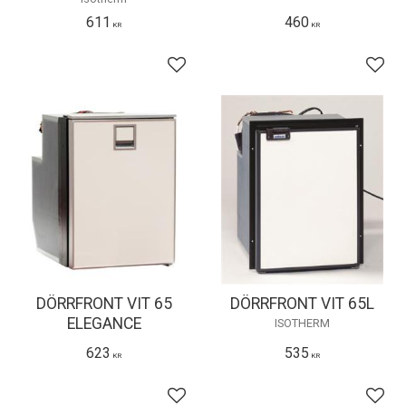
611
460
KR
KR
Lägg till i favoriter
Lägg 
DÖRRFRONT VIT 65
DÖRRFRONT VIT 65L
ELEGANCE
ISOTHERM
623
535
KR
KR
Lägg till i favoriter
Lägg 