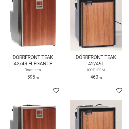
DÖRRFRONT TEAK
DÖRRFRONT TEAK
42/49 ELEGANCE
42/49L
´Isotherm
ISOTHERM
595
460
KR
KR
Lägg till i favoriter
Lägg 