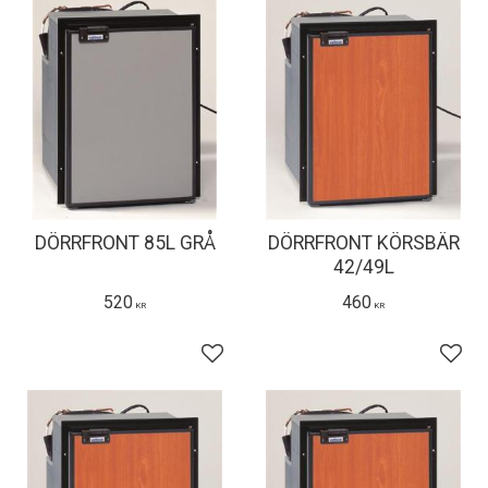
DÖRRFRONT 85L GRÅ
DÖRRFRONT KÖRSBÄR
42/49L
520
460
KR
KR
Lägg till i favoriter
Lägg 