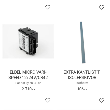
Lägg till i favoriter
Lägg 
ELDEL MICRO VARI-
EXTRA KANTLIST T.
SPEED 12/24V/CR42
ISOLERSKIVOR
Passar kylen CR42
Isotherm
2 710
106
KR
KR
Lägg till i favoriter
Lägg 