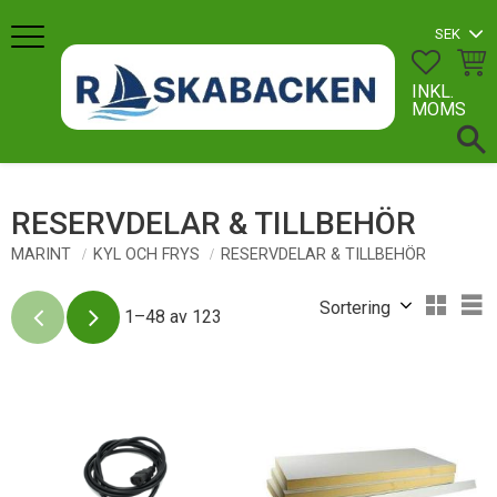
Meny
FAVORI
KUN
INKL.
MOMS
RESERVDELAR & TILLBEHÖR
MARINT
KYL OCH FRYS
RESERVDELAR & TILLBEHÖR
Välj sortering
V
1–
48
av
123