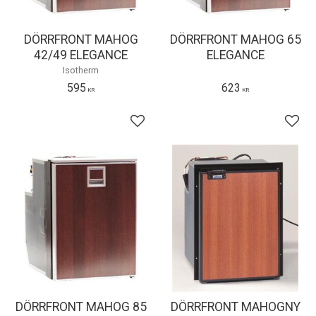
DÖRRFRONT MAHOG
DÖRRFRONT MAHOG 65
42/49 ELEGANCE
ELEGANCE
Isotherm
595
623
KR
KR
Lägg till i favoriter
Lägg 
DÖRRFRONT MAHOG 85
DÖRRFRONT MAHOGNY