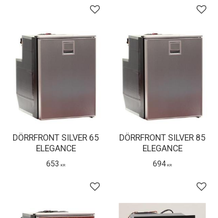
Lägg till i favoriter
Lägg 
DÖRRFRONT SILVER 65
DÖRRFRONT SILVER 85
ELEGANCE
ELEGANCE
653
694
KR
KR
Lägg till i favoriter
Lägg 