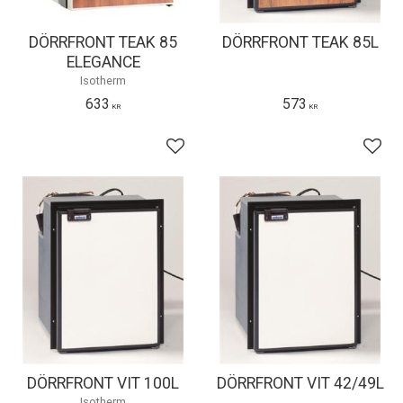
DÖRRFRONT TEAK 85
DÖRRFRONT TEAK 85L
ELEGANCE
Isotherm
633
573
KR
KR
Lägg till i favoriter
Lägg 
DÖRRFRONT VIT 100L
DÖRRFRONT VIT 42/49L
Isotherm