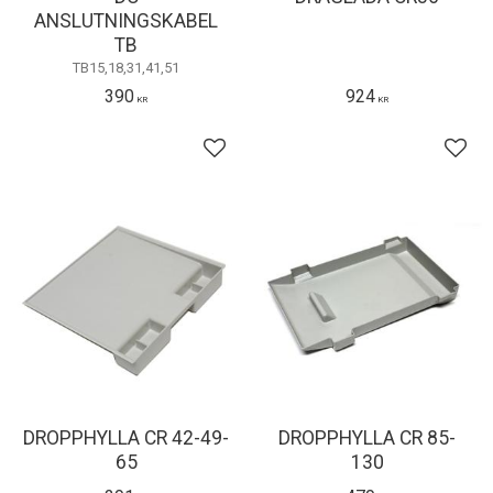
ANSLUTNINGSKABEL
TB
TB15,18,31,41,51
390
924
KR
KR
Lägg till i favoriter
Lägg 
DROPPHYLLA CR 42-49-
DROPPHYLLA CR 85-
65
130