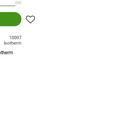
st
Lägg till i favoriter
10007
Isotherm
sotherm