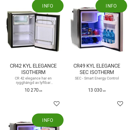
INFO
INFO
CR42 KYL ELEGANCE
CR49 KYL ELEGANCE
ISOTHERM
SEC ISOTHERM
CR 42 elegance har en
SEC - Smart Energy Control
rygghängd av lyftbar
kompressordel, som kan
10 270
13 030
placeras upp till 1,5 m från
KR
KR
skåpet. Blå LED- belysning och
dörrlås med vädringsläge
Lägg till i favoriter
Lägg 
INFO