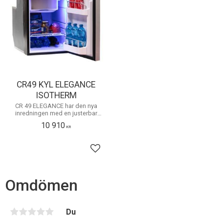
CR49 KYL ELEGANCE
ISOTHERM
CR 49 ELEGANCE har den nya
inredningen med en justerbar
hylla och två dörrhyllor, liksom
10 910
frysfack med en volym på 4 liter
KR
med magnetisk lucka.
Lägg till i favoriter
Omdömen
Du