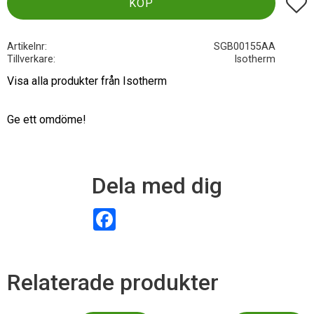
Lägg t
KÖP
Artikelnr
SGB00155AA
Tillverkare
Isotherm
Visa alla produkter från Isotherm
Ge ett omdöme!
Dela med dig
F
a
c
e
b
o
Relaterade produkter
o
k