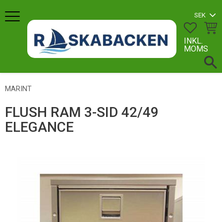
Meny
FAVORI
KUN
INKL.
MOMS
MARINT
FLUSH RAM 3-SID 42/49
ELEGANCE