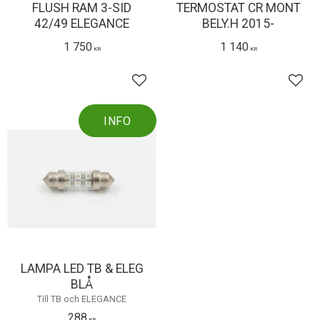
FLUSH RAM 3-SID
TERMOSTAT CR MONT
42/49 ELEGANCE
BELY.H 2015-
1 750
1 140
KR
KR
Lägg till i favoriter
Lägg 
INFO
LAMPA LED TB & ELEG
BLÅ
Till TB och ELEGANCE
288
KR