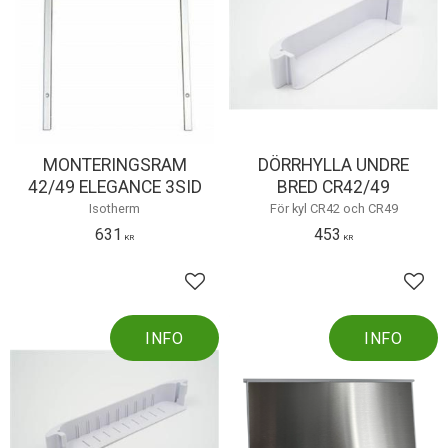
MONTERINGSRAM
DÖRRHYLLA UNDRE
42/49 ELEGANCE 3SID
BRED CR42/49
Isotherm
För kyl CR42 och CR49
631
453
KR
KR
Lägg till i favoriter
Lägg 
INFO
INFO