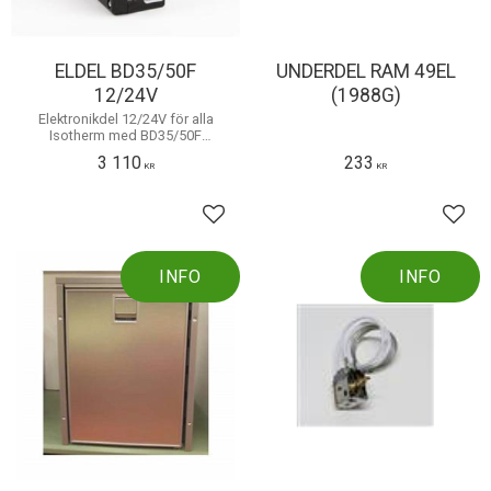
ELDEL BD35/50F
UNDERDEL RAM 49EL
12/24V
(1988G)
Elektronikdel 12/24V för alla
Isotherm med BD35/50F
kompressor från
3 110
233
Danfoss/Secop. Passar även
KR
KR
ihop med Isotherm ASU, SEC och
ITC elektronik
Lägg till i favoriter
Lägg 
INFO
INFO