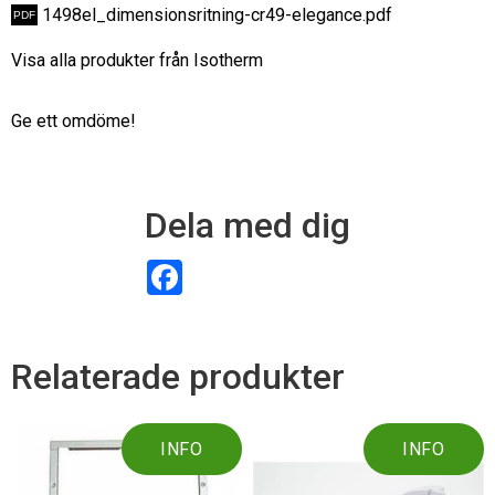
1498el_dimensionsritning-cr49-elegance.pdf
Visa alla produkter från Isotherm
Ge ett omdöme!
Dela med dig
F
a
c
e
b
o
Relaterade produkter
o
k
INFO
INFO