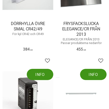
DÖRRHYLLA ÖVRE
FRYSFACKSLUCKA
SMAL CR42/49
ELEGANCE/CR FRÅN
2013
För kyl CR42 och CR49
ELEGANCE/CR FRÅN 2013
Passar produkterna nedanför
384
455
KR
KR
Lägg till i favoriter
Lägg 
INFO
INFO