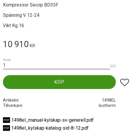
Kompressor Secop BD35F
Spänning V 12-24
Vikt Kg 16
10 910
KR
Antal
st
Lägg t
KÖP
Artikelnr
1498EL
Tillverkare
Isotherm
1498el_manual-kylskap-sv-generell.pdf
1498el_kylskap-katalog-sid-8-12.pdf