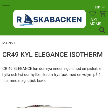
Meny
FAVORI
KUN
INKL.
MOMS
MARINT
CR49 KYL ELEGANCE ISOTHERM
CR 49 ELEGANCE har den nya inredningen med en justerbar
hylla och två dörrhyllor, liksom frysfack med en volym på 4
liter med magnetisk lucka.