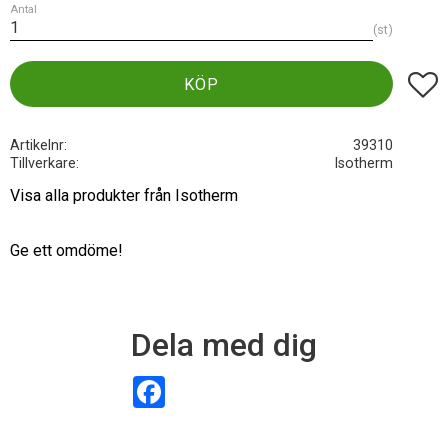
Antal
st
Lägg t
KÖP
Artikelnr
39310
Tillverkare
Isotherm
Visa alla produkter från Isotherm
Ge ett omdöme!
Dela med dig
F
a
c
e
b