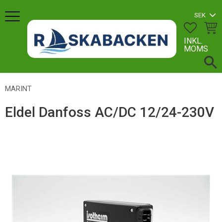
Meny
FAVORI
KUN
INKL.
MOMS
MARINT
Eldel Danfoss AC/DC 12/24-230V