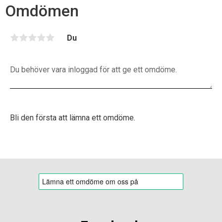
Omdömen
o
o
k
Du
Bli den första att lämna ett omdöme.