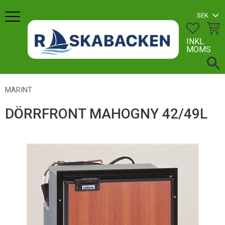
Meny
FAVORI
KUN
INKL.
MOMS
MARINT
DÖRRFRONT MAHOGNY 42/49L