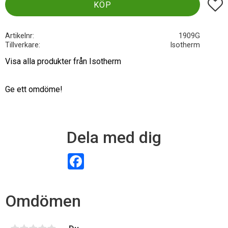
Lägg t
KÖP
Artikelnr
1909G
Tillverkare
Isotherm
Visa alla produkter från Isotherm
Ge ett omdöme!
Dela med dig
F
a
c
e
b
Omdömen
o
o
k