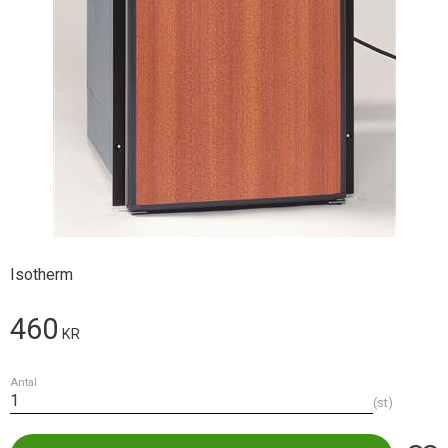
Isotherm
460
KR
Antal
st