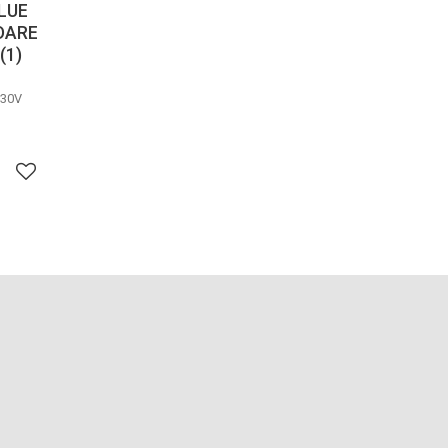
LUE
DARE
(1)
230V
Lägg till i favoriter