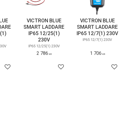
LUE
VICTRON BLUE
VICTRON BLUE
DARE
SMART LADDARE
SMART LADDARE
(1)
IP65 12/25(1)
IP65 12/7(1) 230V
230V
IP65 12/7(1) 230V
230V
IP65 12/25(1) 230V
2 786
1 706
KR
KR
Lägg till i favoriter
Lägg till i favoriter
Lägg till