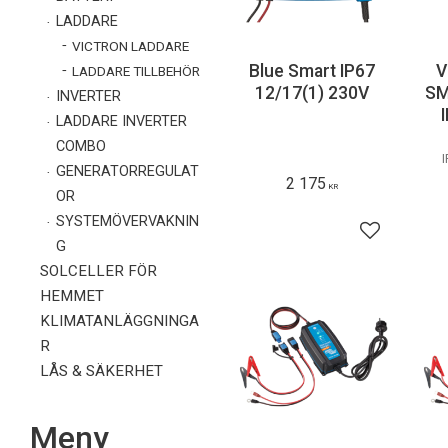
LADDARE
VICTRON LADDARE
Blue Smart IP67
V
LADDARE TILLBEHÖR
12/17(1) 230V
SM
INVERTER
LADDARE INVERTER
COMBO
I
GENERATORREGULAT
2 175
KR
OR
SYSTEMÖVERVAKNIN
Lägg till i f
G
SOLCELLER FÖR
HEMMET
KLIMATANLÄGGNINGA
R
LÅS & SÄKERHET
Meny