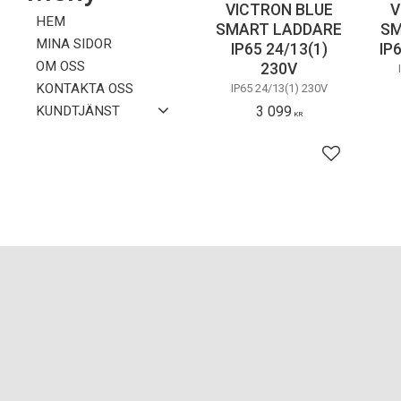
VICTRON BLUE
V
HEM
SMART LADDARE
SM
MINA SIDOR
IP65 24/13(1)
IP
OM OSS
230V
KONTAKTA OSS
IP65 24/13(1) 230V
3 099
KUNDTJÄNST
KR
Lägg till i f