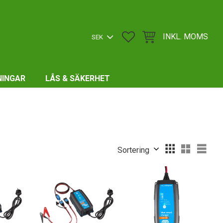
FAVORITER
KUNDVAGN
INKL. MOMS
NINGAR
LÅS & SÄKERHET
Välj sortering
Välj