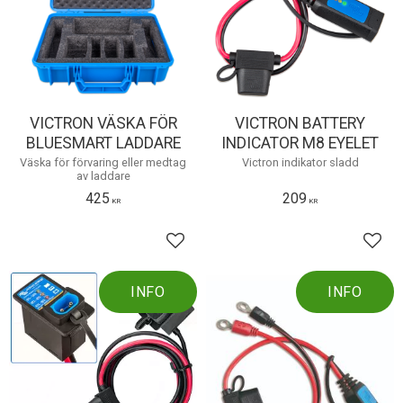
VICTRON VÄSKA FÖR
VICTRON BATTERY
BLUESMART LADDARE
INDICATOR M8 EYELET
Väska för förvaring eller medtag
Victron indikator sladd
av laddare
425
209
KR
KR
Lägg till i favoriter
Lägg 
INFO
INFO