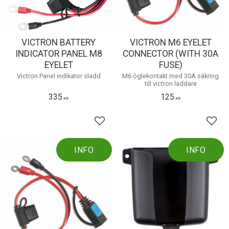
VICTRON BATTERY
VICTRON M6 EYELET
INDICATOR PANEL M8
CONNECTOR (WITH 30A
EYELET
FUSE)
Victron Panel indikator sladd
M6 öglekontakt med 30A säkring
till victron laddare
335
125
KR
KR
Lägg till i favoriter
Lägg 
INFO
INFO