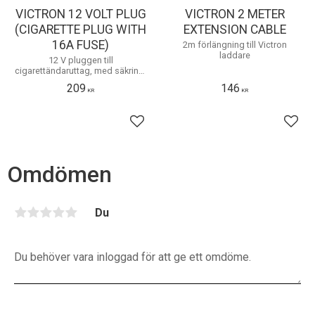
VICTRON 12 VOLT PLUG
VICTRON 2 METER
(CIGARETTE PLUG WITH
EXTENSION CABLE
16A FUSE)
2m förlängning till Victron
laddare
12 V pluggen till
cigarettändaruttag, med säkring,
är ett tillbehör till laddaren Blue
209
146
Smart IP65.
KR
KR
Lägg till i favoriter
Lägg 
Omdömen
Du