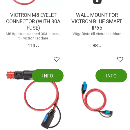
VICTRON M8 EYELET
WALL MOUNT FOR
CONNECTOR (WITH 30A
VICTRON BLUE SMART
FUSE)
IP65
M8 öglekontakt med 30A säkring
Väggfäste till Victron laddare
till victron laddare
113
88
KR
KR
Lägg till i favoriter
Lägg 
INFO
INFO