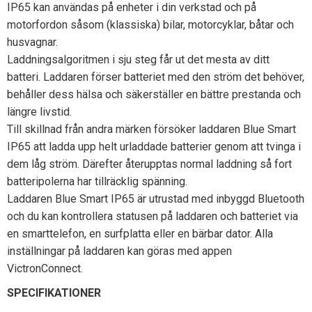
IP65 kan användas på enheter i din verkstad och på
motorfordon såsom (klassiska) bilar, motorcyklar, båtar och
husvagnar.
Laddningsalgoritmen i sju steg får ut det mesta av ditt
batteri. Laddaren förser batteriet med den ström det behöver,
behåller dess hälsa och säkerställer en bättre prestanda och
längre livstid.
Till skillnad från andra märken försöker laddaren Blue Smart
IP65 att ladda upp helt urladdade batterier genom att tvinga i
dem låg ström. Därefter återupptas normal laddning så fort
batteripolerna har tillräcklig spänning.
Laddaren Blue Smart IP65 är utrustad med inbyggd Bluetooth
och du kan kontrollera statusen på laddaren och batteriet via
en smarttelefon, en surfplatta eller en bärbar dator. Alla
inställningar på laddaren kan göras med appen
VictronConnect.
SPECIFIKATIONER