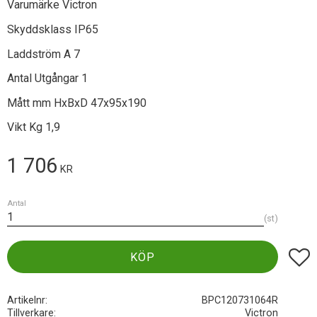
Varumärke Victron
Skyddsklass IP65
Laddström A 7
Antal Utgångar 1
Mått mm HxBxD 47x95x190
Vikt Kg 1,9
1 706
KR
Antal
st
Lägg t
KÖP
Artikelnr
BPC120731064R
Tillverkare
Victron