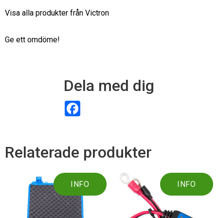
Visa alla produkter från Victron
Ge ett omdöme!
Dela med dig
F
a
c
e
b
o
Relaterade produkter
o
k
INFO
INFO