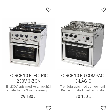
Lägg till i favoriter
Lägg 
FORCE 10 ELECTRIC
FORCE 10 EU COMPACT
230V 3-ZON
3-LÅGIG
En 230V spis med keramisk häll
Tre-lågig spis med ugn och grill.
innehållande 3 värmezoner på
Den är utrustad med termostat,
vardera 1200 watt, ugn 1300W
elektronisktändning och en
29 180
30 150
och grill 1300W.
ugnslucka som glider in under
KR
KR
ugnen i öppet läge
Lägg till i favoriter
Lägg 