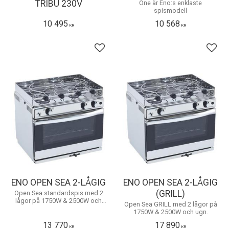
TRIBU 230V
One är Eno:s enklaste
spismodell
10 495
10 568
KR
KR
Lägg till i favoriter
Lägg 
ENO OPEN SEA 2-LÅGIG
ENO OPEN SEA 2-LÅGIG
(GRILL)
Open Sea standardspis med 2
lågor på 1750W & 2500W och
Open Sea GRILL med 2 lågor på
ugn.
1750W & 2500W och ugn.
13 770
17 890
KR
KR