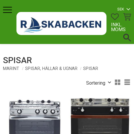
Meny
FAVORI
KUN
INKL.
MOMS
SPISAR
MARINT
SPISAR, HÄLLAR & UGNAR
SPISAR
Välj sortering
V