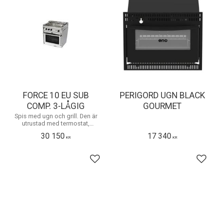
FORCE 10 EU SUB
PERIGORD UGN BLACK
COMP. 3-LÅGIG
GOURMET
​Spis med ugn och grill. Den är
utrustad med termostat,
elektronisktändning och en
30 150
17 340
ugnslucka som glider in under
KR
KR
ugnen i öppet läge. Den har 3
lågor,
Lägg till i favoriter
Lägg 