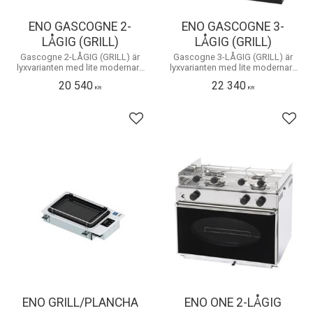
ENO GASCOGNE 2-
ENO GASCOGNE 3-
LÅGIG (GRILL)
LÅGIG (GRILL)
Gascogne 2-LÅGIG (GRILL) är
Gascogne 3-LÅGIG (GRILL) är
lyxvarianten med lite modernare
lyxvarianten med lite modernare
design.
design
20 540
22 340
KR
KR
Lägg till i favoriter
Lägg 
ENO GRILL/PLANCHA
ENO ONE 2-LÅGIG