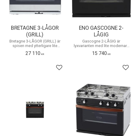
BRETAGNE 3-LÅGOR
ENO GASCOGNE 2-
(GRILL)
LÅGIG
Bretagne 3-LÅGOR (GRILL) är
Gascogne 2-LÅGIG är
spisen med ytterligare lite
lyxvarianten med lite modernare
exklusivare design
design.
27 110
15 740
KR
KR
Lägg till i favoriter
Lägg 