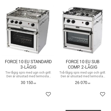
FORCE 10 EU STANDARD
FORCE 10 EU SUB
3-LÅGIG
COMP. 2-LÅGIG
​Tre-lågig spis med ugn och grill.
Två-lågig spis med ugn och grill.
Den är utrustad med termostat,
Den är utrustad med termostat,
elektronisktändning och en
elektronisktändning och en
30 150
26 070
ugnslucka som glider in under
ugnslucka som glider in under
KR
KR
ugnen i öppet läge.
ugnen i öppet läge.
Lägg till i favoriter
Lägg 