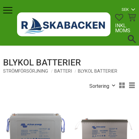
Meny
FAVORI
KUN
INKL.
MOMS
BLYKOL BATTERIER
STRÖMFÖRSÖRJNING
BATTERI
BLYKOL BATTERIER
Välj sortering
V