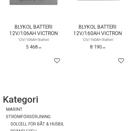
BLYKOL BATTERI
BLYKOL BATTERI
12V/106AH VICTRON
12V/160AH VICTRON
12V/106AH Batteri
12V/160AH Batteri
5 468
8 190
KR
KR
Lägg till i favoriter
Lägg 
Kategori
MARINT
STRÖMFÖRSÖRJNING
SOLCELL FÖR BÅT & HUSBIL