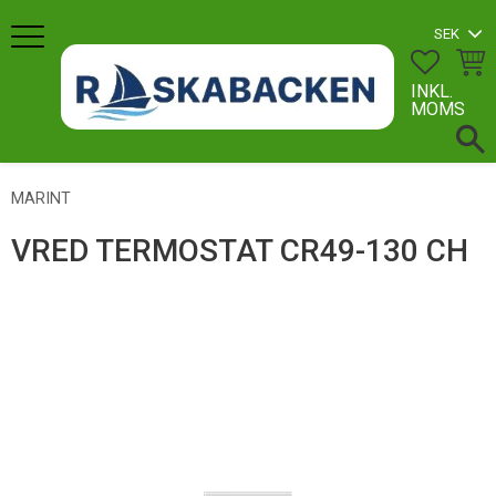
Meny
FAVORI
KUN
INKL.
MOMS
MARINT
VRED TERMOSTAT CR49-130 CH