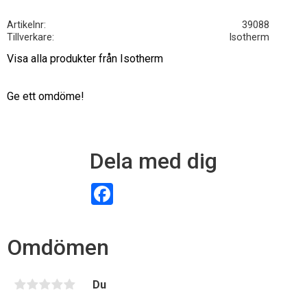
Artikelnr
39088
Tillverkare
Isotherm
Visa alla produkter från Isotherm
Ge ett omdöme!
Dela med dig
F
a
c
e
b
Omdömen
o
o
k
Du