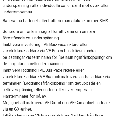
underspänning i alla individuella celler samt mot över- eller
undertemperatur.
Baserat på batteriet eller batteriernas status kommer BMS:
Generera en förlarmssignal för att varna om en nära
förestående cellunderspänning.
Inaktivera invertering i VE.Bus-växelriktare eller
växelriktare/laddare via VE.Bus och inaktivera andra
belastningar via terminalen för “Belastningsfrånkoppling” om
det uppstår en cellunderspänning.
Inaktivera laddning i VE.Bus-växelriktare eller
växelriktare/laddare VE.Bus och inaktivera andra laddare via
terminalen “Laddningsfrånkoppling” om det uppstår en
cellöverspänning eller under- eller övertemperatur.
Fjärrterminaler för på/av.
Möjlighet att inaktivera VE.Direct och VE.Can solcellsaddare
via en GX-enhet.
Tillåta styrning av VE.Bus-växelriktare/laddare från flera