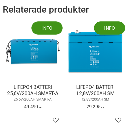
o
Relaterade produkter
o
k
INFO
INFO
LIFEPO4 BATTERI
LIFEPO4 BATTERI
25,6V/200AH SMART-A
12,8V/200AH SM
25,6V/200AH SMART-A
12,8V/200AH SM
49 490
29 295
KR
KR
Lägg till i favoriter
Lägg 