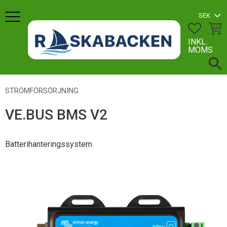
Meny
FAVORI
KUN
INKL.
MOMS
STRÖMFÖRSÖRJNING
VE.BUS BMS V2
Batterihanteringssystem