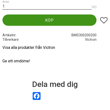
Antal
st
Lägg t
KÖP
Artikelnr
BMS300200200
Tillverkare
Victron
Visa alla produkter från Victron
Ge ett omdöme!
Dela med dig
F
a
c
e
b