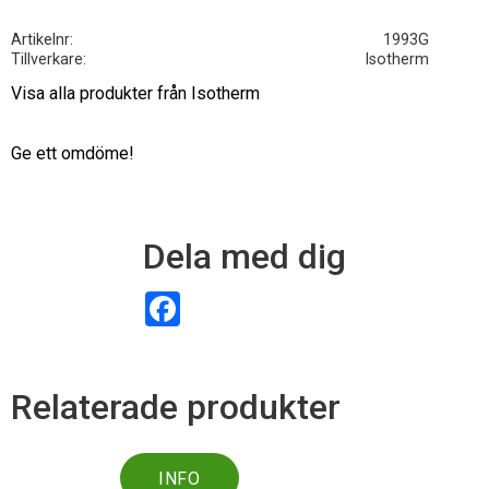
Artikelnr
1993G
Tillverkare
Isotherm
Visa alla produkter från Isotherm
Ge ett omdöme!
Dela med dig
F
a
c
e
b
o
Relaterade produkter
o
k
INFO