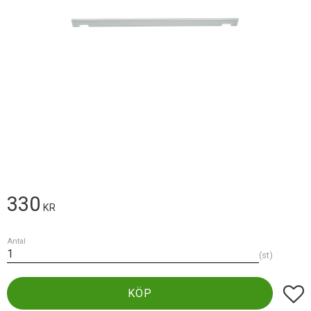
330
KR
Antal
st
Lägg t
KÖP