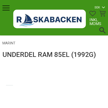
Meny
FAVORI
KUN
INKL.
MOMS
MARINT
UNDERDEL RAM 85EL (1992G)