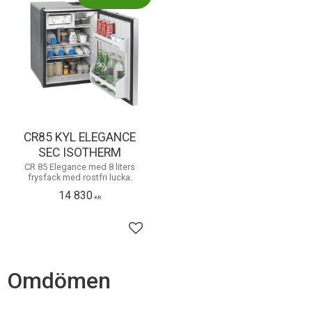
CR85 KYL ELEGANCE
SEC ISOTHERM
CR 85 Elegance med 8 liters
frysfack med rostfri lucka.
14 830
KR
Lägg till i favoriter
Omdömen