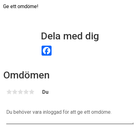
Ge ett omdöme!
Dela med dig
F
a
c
e
b
Omdömen
o
o
k
Du