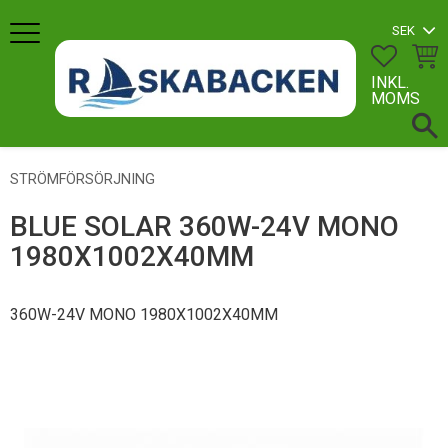
Meny
FAVORI
KUN
INKL.
MOMS
STRÖMFÖRSÖRJNING
BLUE SOLAR 360W-24V MONO
1980X1002X40MM
360W-24V MONO 1980X1002X40MM