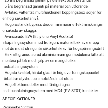
• 25 års begränsad garanti på uteffekt och prestanda.
• 5 års begränsad garanti på material och utförande.
• Avtätad, vattentät, multifunktionell kopplingsbox sörjer för
en hög säkerhetsnivå.
• Högprestanda bypass dioder minimerar effektminskningar
orsakade av skugga.
• Avancerade EVA (Ethylene Vinyl Acetate)
inkapslingssystem med trelagers material bak svarar upp
mot de mest stringenta säkerhetskrav för högspänningsdrift.
• En kraftig, anodiserad aluminiumram gör modulerna lätta att
montera på tak med hjälp av en mängd olika
fastsättningssystem.
• Högsta kvalitet, härdat glas för hög överföringskapacitet
förbättrar styvhet och motstånd mot stötar.
• Högeffektsmodeller med färdigdragna
snabbanslutningssystem med MC4-(PV-ST01) kontakter.
SPECIFIKATIONER
Varumärke Victron