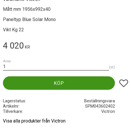
Mått mm 1956x992x40
Paneltyp Blue Solar Mono
Vikt Kg 22
4 020
KR
Antal
st
Lägg t
KÖP
Lagerstatus
Beställningsvara
Artikelnr
SPM043602402
Tillverkare
Victron
Visa alla produkter från Victron