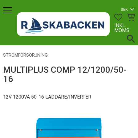
Meny
FAVORI
KUN
INKL.
MOMS
STRÖMFÖRSÖRJNING
MULTIPLUS COMP 12/1200/50-
16
12V 1200VA 50-16 LADDARE/INVERTER