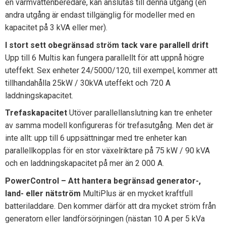
en varmvattenberedare, kan anslutas till denna utgång (en
andra utgång är endast tillgänglig för modeller med en
kapacitet på 3 kVA eller mer).
I stort sett obegränsad ström tack vare parallell drift
Upp till 6 Multis kan fungera parallellt för att uppnå högre
uteffekt. Sex enheter 24/5000/120, till exempel, kommer att
tillhandahålla 25kW / 30kVA uteffekt och 720 A
laddningskapacitet.
Trefaskapacitet
Utöver parallellanslutning kan tre enheter
av samma modell konfigureras för trefasutgång. Men det är
inte allt: upp till 6 uppsättningar med tre enheter kan
parallellkopplas för en stor växelriktare på 75 kW / 90 kVA
och en laddningskapacitet på mer än 2 000 A.
PowerControl – Att hantera begränsad generator-,
land- eller nätström
MultiPlus är en mycket kraftfull
batteriladdare. Den kommer därför att dra mycket ström från
generatorn eller landförsörjningen (nästan 10 A per 5 kVa