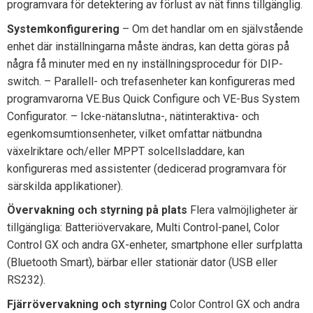
programvara för detektering av förlust av nät finns tillgänglig.
Systemkonfigurering
– Om det handlar om en självstående
enhet där inställningarna måste ändras, kan detta göras på
några få minuter med en ny inställningsprocedur för DIP-
switch. – Parallell- och trefasenheter kan konfigureras med
programvarorna VE.Bus Quick Configure och VE-Bus System
Configurator. – Icke-nätanslutna-, nätinteraktiva- och
egenkomsumtionsenheter, vilket omfattar nätbundna
växelriktare och/eller MPPT solcellsladdare, kan
konfigureras med assistenter (dedicerad programvara för
särskilda applikationer).
Övervakning och styrning på plats
Flera valmöjligheter är
tillgängliga: Batteriövervakare, Multi Control-panel, Color
Control GX och andra GX-enheter, smartphone eller surfplatta
(Bluetooth Smart), bärbar eller stationär dator (USB eller
RS232).
Fjärrövervakning och styrning
Color Control GX och andra