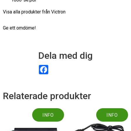
Visa alla produkter från Victron
Ge ett omdöme!
Dela med dig
F
a
c
e
b
o
Relaterade produkter
o
k
INFO
INFO