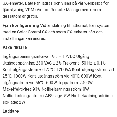
GX-enheter. Data kan lagras och visas på vår webbsida för
fjärrstyrning VRM (Victron Remote Management), som
dessutom är gratis.
Fjärrkonfigurering
Vid anslutning till Ethernet, kan system
med en Color Control GX och andra GX-enheter nås och
inställningar kan ändras.
Växelriktare
Ingångsspänningsintervall: 9,5 – 17VDC Utgång
Utgångsspänning: 230 VAC ± 2% Frekvens: 50 Hz ± 0,1%
Kont. utgångsström vid 25°C: 1200VA Kont. utgångsström vid
25°C: 1000W Kont. utgångsström vid 40°C: 800W Kont.
utgångsström vid 65°C: 600W Toppström: 2400W
Maxeffektivitet: 93% Nollbelastningsström: 8W
Nollbelastningsström i AES-läge: 5W Nollbelastningsström i
sökläge: 2W
Laddare