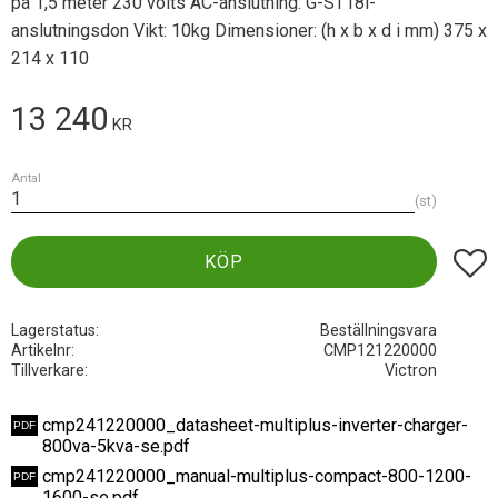
på 1,5 meter 230 volts AC-anslutning: G-ST18i-
anslutningsdon Vikt: 10kg Dimensioner: (h x b x d i mm) 375 x
214 x 110
13 240
KR
Antal
st
Lägg t
KÖP
Lagerstatus
Beställningsvara
Artikelnr
CMP121220000
Tillverkare
Victron
cmp241220000_datasheet-multiplus-inverter-charger-
800va-5kva-se.pdf
cmp241220000_manual-multiplus-compact-800-1200-
1600-se.pdf