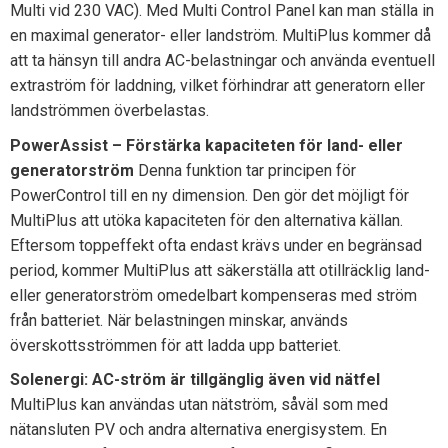
Multi vid 230 VAC). Med Multi Control Panel kan man ställa in
en maximal generator- eller landström. MultiPlus kommer då
att ta hänsyn till andra AC-belastningar och använda eventuell
extraström för laddning, vilket förhindrar att generatorn eller
landströmmen överbelastas.
PowerAssist – Förstärka kapaciteten för land- eller
generatorström
Denna funktion tar principen för
PowerControl till en ny dimension. Den gör det möjligt för
MultiPlus att utöka kapaciteten för den alternativa källan.
Eftersom toppeffekt ofta endast krävs under en begränsad
period, kommer MultiPlus att säkerställa att otillräcklig land-
eller generatorström omedelbart kompenseras med ström
från batteriet. När belastningen minskar, används
överskottsströmmen för att ladda upp batteriet.
Solenergi: AC-ström är tillgänglig även vid nätfel
MultiPlus kan användas utan nätström, såväl som med
nätansluten PV och andra alternativa energisystem. En