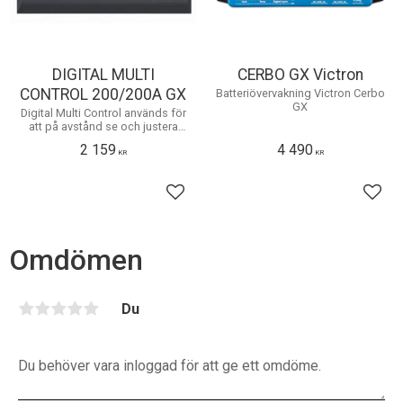
DIGITAL MULTI
CERBO GX Victron
CONTROL 200/200A GX
​Batteriövervakning Victron Cerbo
GX
Digital Multi Control används för
att på avstånd se och justera
AC-ingångsströmmar samt för
2 159
4 490
att sätta på eller stänga av Multi-
KR
KR
eller Quattro-enheter.
Lägg till i favoriter
Lägg 
Omdömen
Du