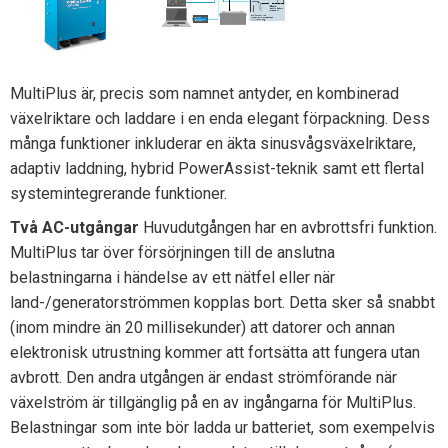
MultiPlus är, precis som namnet antyder, en kombinerad
växelriktare och laddare i en enda elegant förpackning. Dess
många funktioner inkluderar en äkta sinusvågsväxelriktare,
adaptiv laddning, hybrid PowerAssist-teknik samt ett flertal
systemintegrerande funktioner.
Två AC-utgångar
Huvudutgången har en avbrottsfri funktion.
MultiPlus tar över försörjningen till de anslutna
belastningarna i händelse av ett nätfel eller när
land-/generatorströmmen kopplas bort. Detta sker så snabbt
(inom mindre än 20 millisekunder) att datorer och annan
elektronisk utrustning kommer att fortsätta att fungera utan
avbrott. Den andra utgången är endast strömförande när
växelström är tillgänglig på en av ingångarna för MultiPlus.
Belastningar som inte bör ladda ur batteriet, som exempelvis