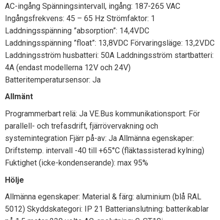
AC-ingång Spänningsintervall, ingång: 187-265 VAC
Ingångsfrekvens: 45 – 65 Hz Strömfaktor: 1
Laddningsspänning ”absorption”: 14,4VDC
Laddningsspänning ”float”: 13,8VDC Förvaringsläge: 13,2VDC
Laddningsström husbatteri: 50A Laddningsström startbatteri:
4A (endast modellerna 12V och 24V)
Batteritemperatursensor: Ja
Allmänt
Programmerbart relä: Ja VE.Bus kommunikationsport: För
parallell- och trefasdrift, fjärrövervakning och
systemintegration Fjärr på-av: Ja Allmänna egenskaper:
Driftstemp. intervall -40 till +65°C (fläktassisterad kylning)
Fuktighet (icke-kondenserande): max 95%
Hölje
Allmänna egenskaper: Material & färg: aluminium (blå RAL
5012) Skyddskategori: IP 21 Batterianslutning: batterikablar