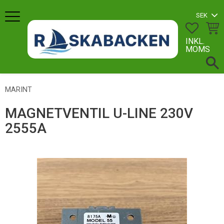
Meny
FAVORI
KUN
INKL.
MOMS
MARINT
MAGNETVENTIL U-LINE 230V
2555A