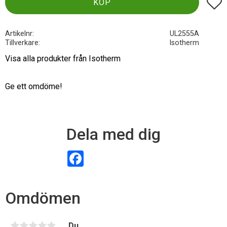
Lägg t
KÖP
Artikelnr
UL2555A
Tillverkare
Isotherm
Visa alla produkter från Isotherm
Ge ett omdöme!
Dela med dig
F
a
c
e
b
Omdömen
o
o
k
Du