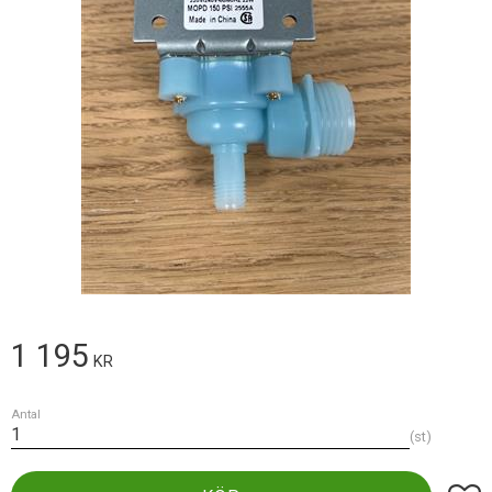
1 195
KR
Antal
st