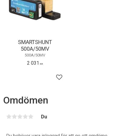
SMARTSHUNT
500A/50MV
500A/50MV
2 031
KR
Lägg till i favoriter
Omdömen
Du