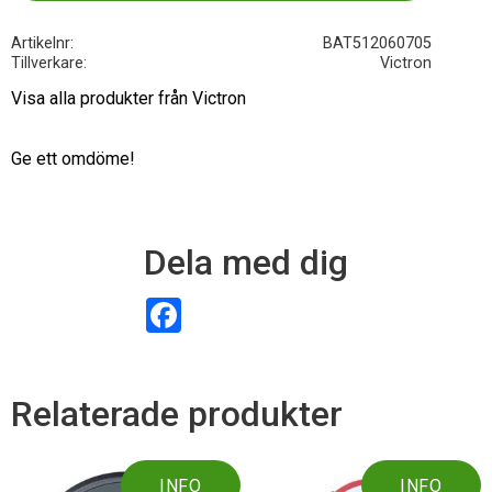
Artikelnr
BAT512060705
Tillverkare
Victron
Visa alla produkter från Victron
Ge ett omdöme!
Dela med dig
F
a
c
e
b
o
Relaterade produkter
o
k
INFO
INFO