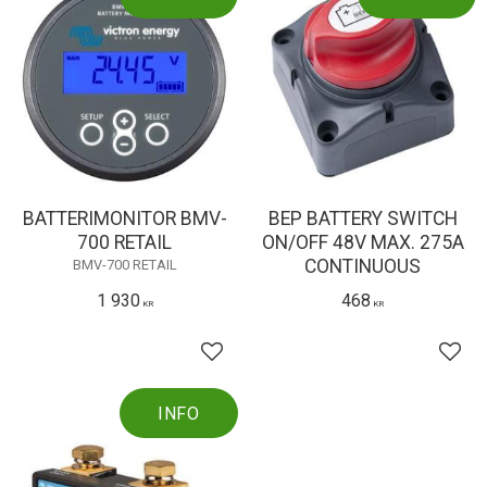
BATTERIMONITOR BMV-
BEP BATTERY SWITCH
700 RETAIL
ON/OFF 48V MAX. 275A
CONTINUOUS
BMV-700 RETAIL
1 930
468
KR
KR
Lägg till i favoriter
Lägg 
INFO