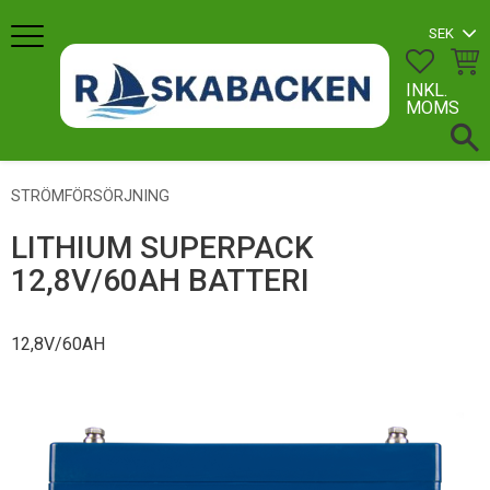
Meny
FAVORI
KUN
INKL.
MOMS
STRÖMFÖRSÖRJNING
LITHIUM SUPERPACK
12,8V/60AH BATTERI
12,8V/60AH