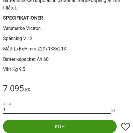
Batterierna kan kopplas in parallellt. Seriekoppling är inte
tillåtet.
SPECIFIKATIONER
Varumärke Victron
Spänning V 12
Mått LxBxH mm 229x138x213
Batterikapacitet Ah 60
Vikt Kg 9,5
7 095
KR
Antal
st
Lägg t
KÖP