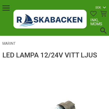
Meny
FAVORI
KUN
INKL.
MOMS
MARINT
LED LAMPA 12/24V VITT LJUS