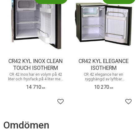
CR42 KYL INOX CLEAN
CR42 KYL ELEGANCE
TOUCH ISOTHERM
ISOTHERM
CR 42 Inox har en volym på 42
CR 42 elegance har en
liter och frysfack på 4 liter med
rygghängd av lyftbar
magnetisk lucka, samt
kompressordel, som kan
14 710
10 270
belysning.
placeras upp till 1,5 m från
KR
KR
skåpet. Blå LED- belysning och
dörrlås med vädringsläge
Lägg till i favoriter
Lägg 
Omdömen