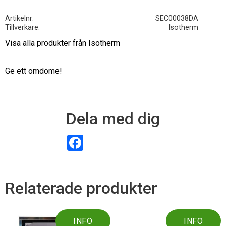
Artikelnr
SEC00038DA
Tillverkare
Isotherm
Visa alla produkter från Isotherm
Ge ett omdöme!
Dela med dig
F
a
c
e
b
o
Relaterade produkter
o
k
INFO
INFO