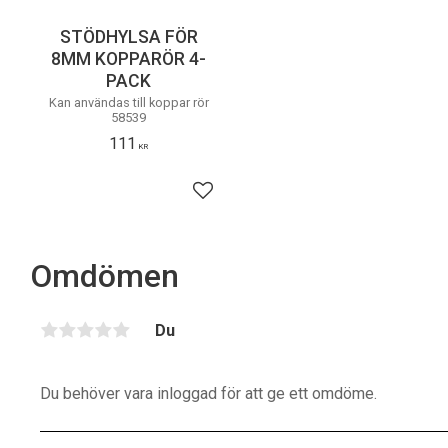
STÖDHYLSA FÖR
8MM KOPPARÖR 4-
PACK
Kan användas till koppar rör
58539
111
KR
Lägg till i favoriter
Omdömen
Du