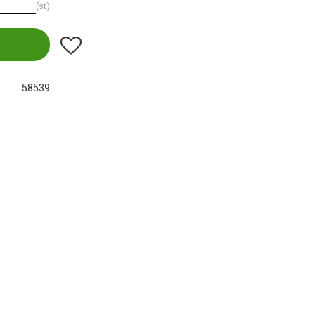
st
Lägg till i favoriter
58539