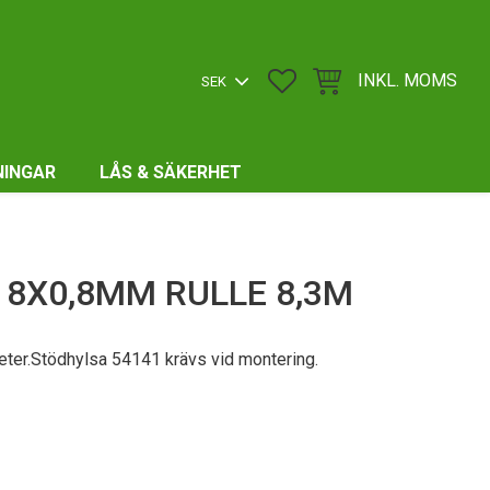
FAVORITER
KUNDVAGN
INKL. MOMS
NINGAR
LÅS & SÄKERHET
8X0,8MM RULLE 8,3M
ter.Stödhylsa 54141 krävs vid montering.