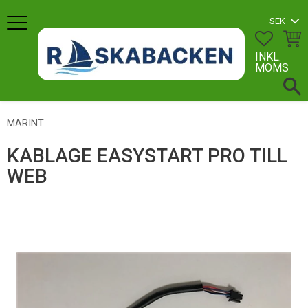
Meny
FAVORI
KUN
INKL.
MOMS
MARINT
KABLAGE EASYSTART PRO TILL
WEB