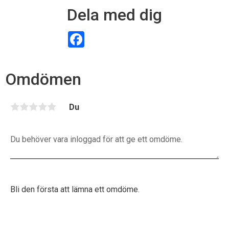
Dela med dig
F
a
c
e
b
Omdömen
o
o
k
Du
Bli den första att lämna ett omdöme.