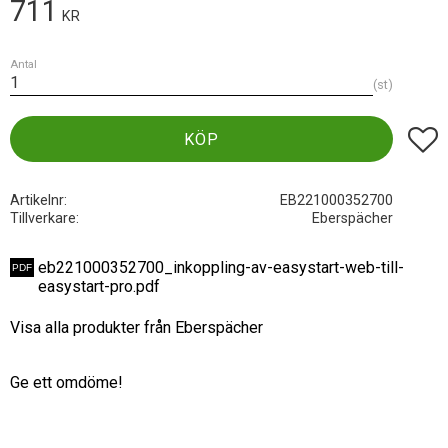
711
KR
Antal
st
Lägg t
KÖP
Artikelnr
EB221000352700
Tillverkare
Eberspächer
eb221000352700_inkoppling-av-easystart-web-till-
easystart-pro.pdf
Visa alla produkter från Eberspächer
Ge ett omdöme!