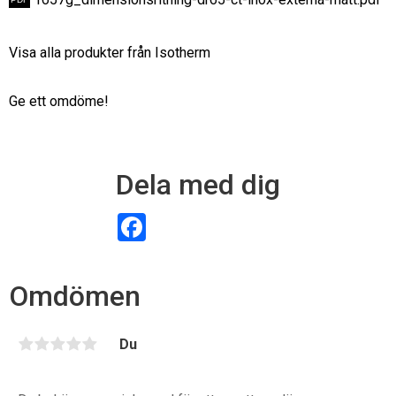
Visa alla produkter från Isotherm
Ge ett omdöme!
Dela med dig
F
a
c
e
b
Omdömen
o
o
k
Du