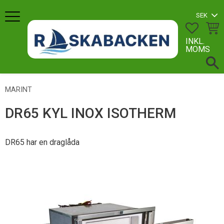
Meny
FAVORI
KUN
INKL.
MOMS
MARINT
DR65 KYL INOX ISOTHERM
DR65 har en draglåda