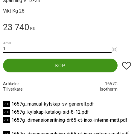
Spänning V 12-24
Vikt Kg 28
23 740
KR
Antal
st
Lägg t
KÖP
Artikelnr
1657G
Tillverkare
Isotherm
1657g_manual-kylskap-sv-generell.pdf
1657g_kylskap-katalog-sid-8-12.pdf
1657g_dimensionsritning-dr65-ct-inox-interna-matt.pdf
1657g_dimensionsritning-dr65-ct-inox-externa-matt.pdf