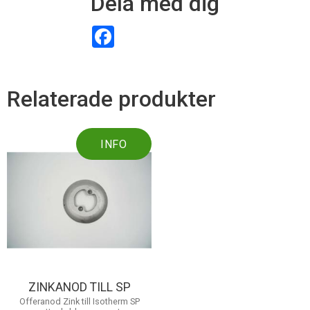
Dela med dig
F
a
c
e
b
o
Relaterade produkter
o
k
INFO
ZINKANOD TILL SP
Offeranod Zink till Isotherm SP