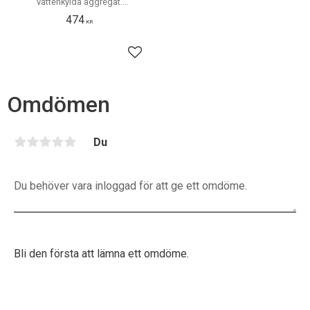
vattenkylda aggregat.
Kontrolleras och bytes
474
regelbundet
KR
Lägg till i favoriter
Omdömen
Du
Bli den första att lämna ett omdöme.