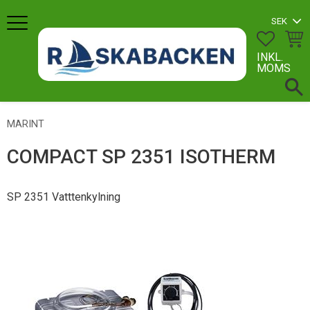
Meny
FAVORI
KUN
INKL.
MOMS
MARINT
COMPACT SP 2351 ISOTHERM
SP 2351 Vatttenkylning