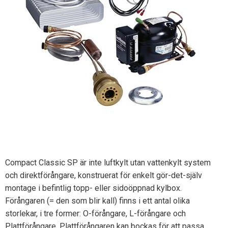
Compact Classic SP är inte luftkylt utan vattenkylt system
och direktförångare, konstruerat för enkelt gör-det-själv
montage i befintlig topp- eller sidoöppnad kylbox.
Förångaren (= den som blir kall) finns i ett antal olika
storlekar, i tre former: O-förångare, L-förångare och
Plattförångare. Plattförångaren kan bockas för att passa