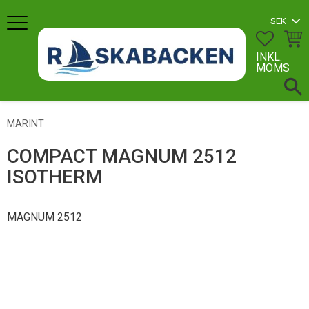
Meny
FAVORI
KUN
INKL.
MOMS
MARINT
COMPACT MAGNUM 2512
ISOTHERM
MAGNUM 2512