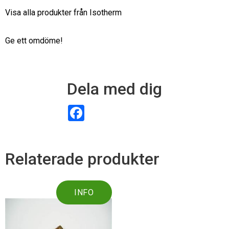
Visa alla produkter från Isotherm
Ge ett omdöme!
Dela med dig
F
a
c
e
b
o
Relaterade produkter
o
k
INFO