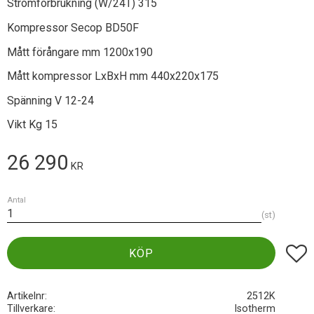
Strömförbrukning (W/24T) 315
Kompressor Secop BD50F
Mått förångare mm 1200x190
Mått kompressor LxBxH mm 440x220x175
Spänning V 12-24
Vikt Kg 15
26 290
KR
Antal
st
Lägg t
KÖP
Artikelnr
2512K
Tillverkare
Isotherm