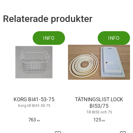
e
b
o
Relaterade produkter
o
k
INFO
INFO
KORG BI41-53-75
TÄTNINGSLIST LOCK
BI53/75
Korg till BI41-53-75
Till BI53 och 75
763
125
KR
KR