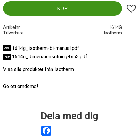
Lägg t
KÖP
Artikelnr
1614G
Tillverkare
Isotherm
1614g_isotherm-bi-manual.pdf
1614g_dimensionsritning-bi53.pdf
Visa alla produkter från Isotherm
Ge ett omdöme!
Dela med dig
F
a
c