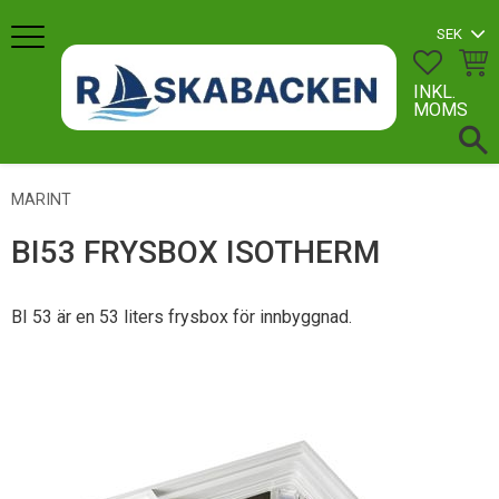
Meny
FAVORI
KUN
INKL.
MOMS
MARINT
BI53 FRYSBOX ISOTHERM
BI 53 är en 53 liters frysbox för innbyggnad.