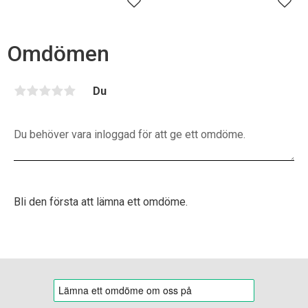
Lägg till i favoriter
Lägg 
Omdömen
Du
Bli den första att lämna ett omdöme.