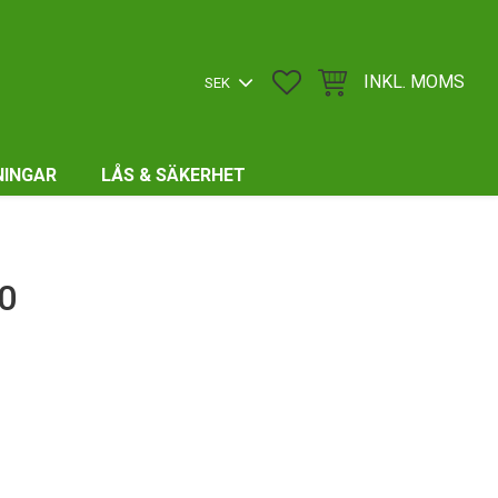
FAVORITER
KUNDVAGN
INKL. MOMS
NINGAR
LÅS & SÄKERHET
0