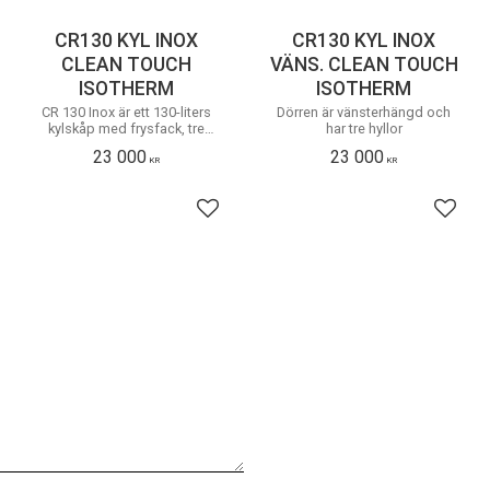
CR130 KYL INOX
CR130 KYL INOX
CLEAN TOUCH
VÄNS. CLEAN TOUCH
ISOTHERM
ISOTHERM
CR 130 Inox är ett 130-liters
Dörren är vänsterhängd och
kylskåp med frysfack, tre
har tre hyllor
hyllplan och grönsakslåda.
23 000
23 000
KR
KR
 till i favoriter
Lägg till i favoriter
Lägg t