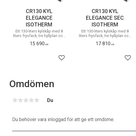
CR130 KYL
CR130 KYL
ELEGANCE
ELEGANCE SEC
ISOTHERM
ISOTHERM
Ett 130-liters kylskåp med 8
Ett 130-liters kylskåp med 8
liters frysfack, tre hyllplan och
liters frysfack, tre hyllplan och
grönsakslåda. Dörren har tre
grönsakslåda. Dörren har tre
15 690
17 810
hyllor.
hyllor.
KR
KR
Lägg till i favoriter
Lägg
Omdömen
Du