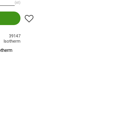
st
Lägg till i favoriter
39147
Isotherm
sotherm