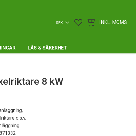
FAVORITER
KUNDVAGN
INKL. MOMS
NINGAR
LÅS & SÄKERHET
lriktare 8 kW
 anläggning,
iktare o.s.v.
nläggning.
-871332