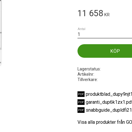
11 658
KR
Antal
KÖP
Lagerstatus
Artikelnr
Tillverkare
produktblad_dupy9njt
garanti_dup6k1zx1.pd
snabbguide_dupldfi21
Visa alla produkter från