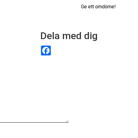
Ge ett omdöme!
Dela med dig
F
a
c
e
b
o
o
k