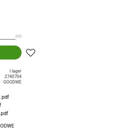
st
Lägg till i favoriter
I lager
2740704
GOODWE
1.pdf
f
.pdf
 GOODWE