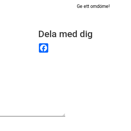
Ge ett omdöme!
Dela med dig
F
a
c
e
b
o
o
k