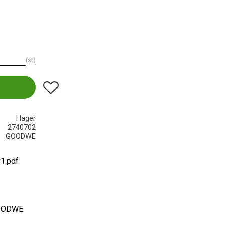
st
Lägg till i favoriter
I lager
2740702
GOODWE
v1.pdf
 GOODWE