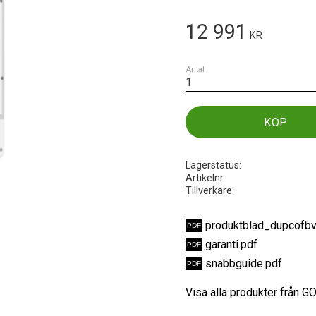
12 991
KR
Antal
KÖP
Lagerstatus
Artikelnr
Tillverkare
produktblad_dupcofb
garanti.pdf
snabbguide.pdf
Visa alla produkter från