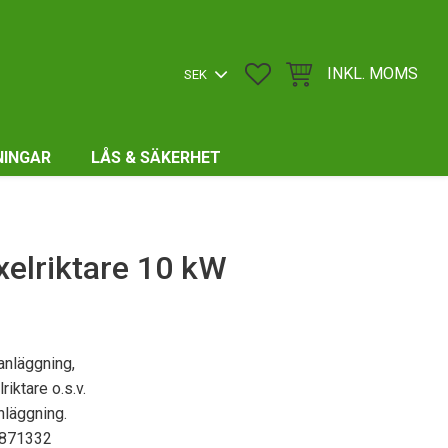
FAVORITER
KUNDVAGN
INKL. MOMS
NINGAR
LÅS & SÄKERHET
lriktare 10 kW
 anläggning,
iktare o.s.v.
nläggning.
-871332