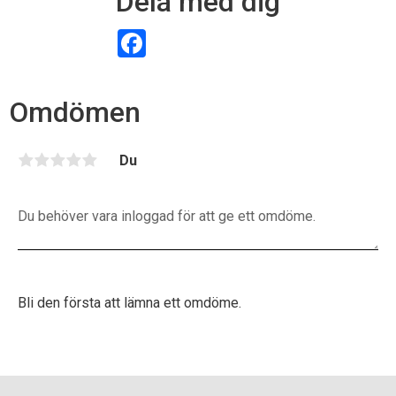
Dela med dig
F
a
c
e
b
Omdömen
o
o
k
Du
Bli den första att lämna ett omdöme.