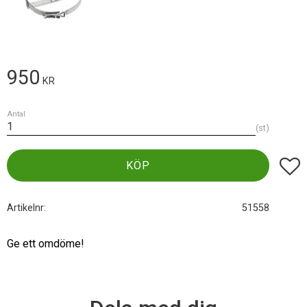
950
KR
Antal
st
Lägg t
KÖP
Artikelnr
51558
Ge ett omdöme!