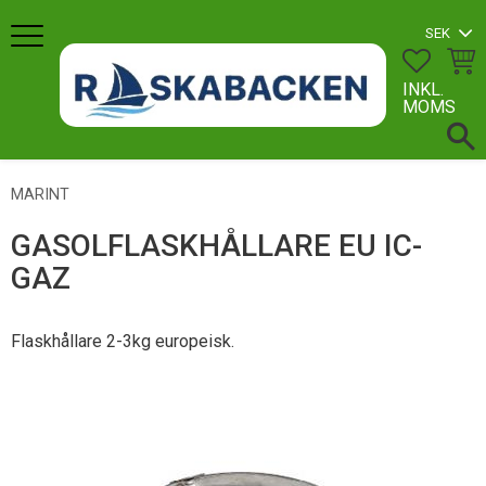
Meny
FAVORI
KUN
INKL.
MOMS
MARINT
GASOLFLASKHÅLLARE EU IC-
GAZ
Flaskhållare 2-3kg europeisk.