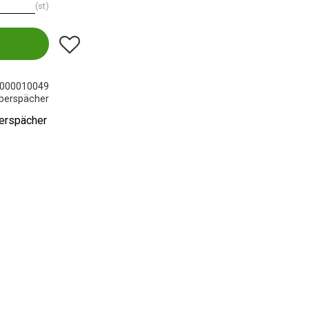
st
Lägg till i favoriter
000010049
berspächer
berspächer