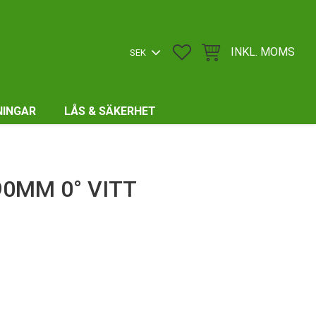
FAVORITER
KUNDVAGN
INKL. MOMS
NINGAR
LÅS & SÄKERHET
90MM 0° VITT