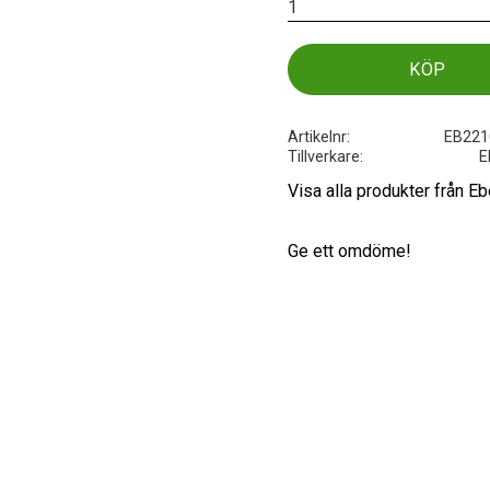
KÖP
Artikelnr
EB221
Tillverkare
E
Visa alla produkter från E
Ge ett omdöme!