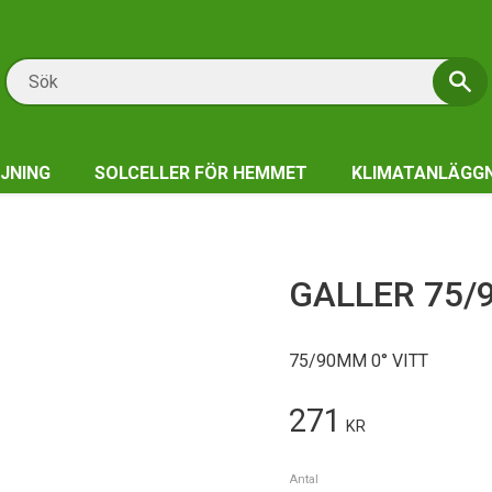
JNING
SOLCELLER FÖR HEMMET
KLIMATANLÄGG
GALLER 75/
75/90MM 0° VITT
271
KR
Antal