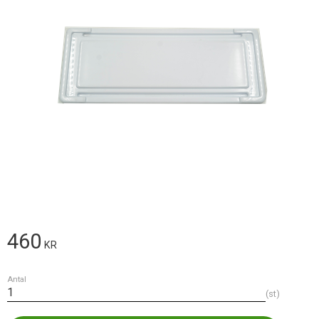
460
KR
Antal
st