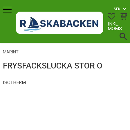
Meny
FAVORI
KUN
INKL.
MOMS
MARINT
FRYSFACKSLUCKA STOR O
ISOTHERM