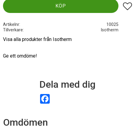
Lägg t
KÖP
Artikelnr
10025
Tillverkare
Isotherm
Visa alla produkter från Isotherm
Ge ett omdöme!
Dela med dig
F
a
c
e
b
Omdömen
o
o
k