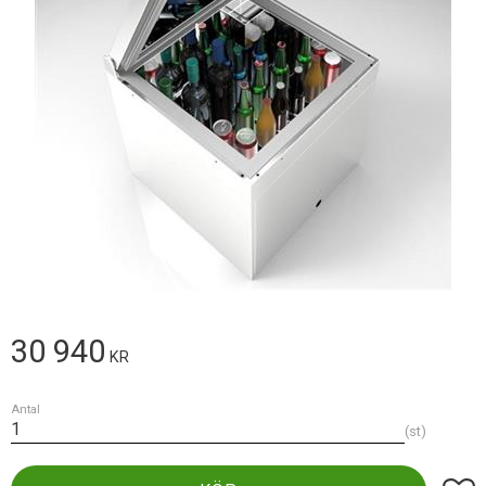
30 940
KR
Antal
st