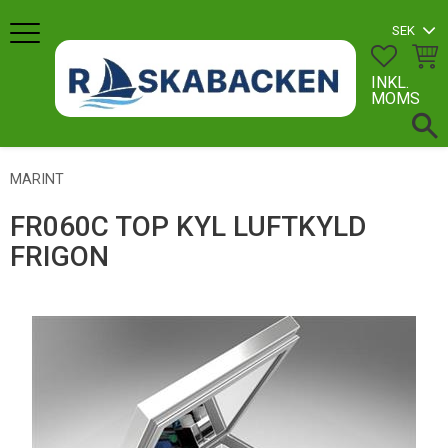
Meny
FAVORI
KUN
INKL.
MOMS
MARINT
FR060C TOP KYL LUFTKYLD
FRIGON