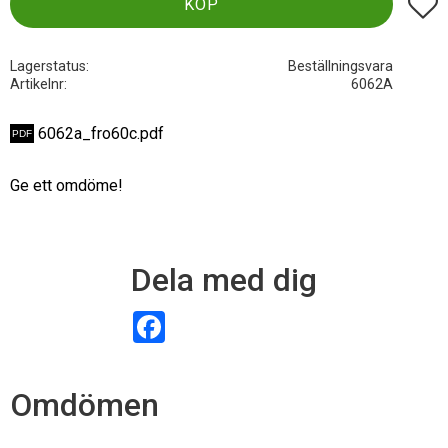
Lägg t
KÖP
Lagerstatus
Beställningsvara
Artikelnr
6062A
6062a_fro60c.pdf
Ge ett omdöme!
Dela med dig
F
a
c
e
b
Omdömen
o
o
k