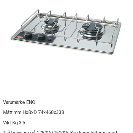
Varumärke ENO
Mått mm HxBxD 74x468x338
Vikt Kg 3,5
Två brännare på 1750W/2500W. Kan kompletteras med