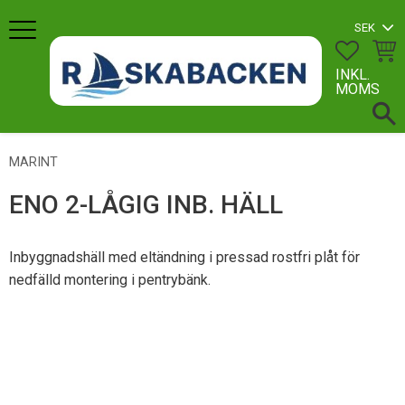
Meny
FAVORI
KUN
INKL.
MOMS
MARINT
ENO 2-LÅGIG INB. HÄLL
Inbyggnadshäll med eltändning i pressad rostfri plåt för
nedfälld montering i pentrybänk.