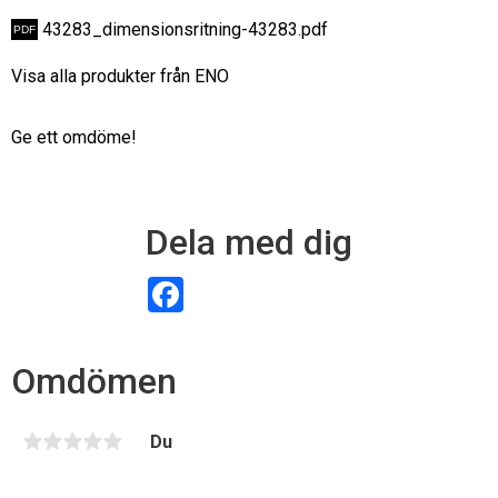
43283_dimensionsritning-43283.pdf
Visa alla produkter från ENO
Ge ett omdöme!
Dela med dig
F
a
c
e
b
Omdömen
o
o
k
Du