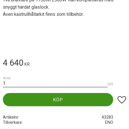
snyggt härdat glaslock.
Även kastrullhållarkit finns som tillbehör.
4 640
KR
Antal
st
Lägg t
KÖP
Artikelnr
43283
Tillverkare
ENO