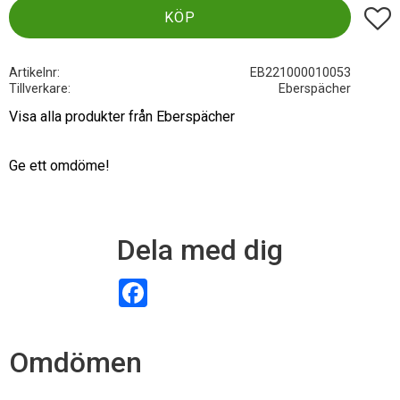
Lägg t
KÖP
Artikelnr
EB221000010053
Tillverkare
Eberspächer
Visa alla produkter från Eberspächer
Ge ett omdöme!
Dela med dig
F
a
c
e
b
Omdömen
o
o
k