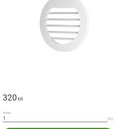
320
KR
Antal
st