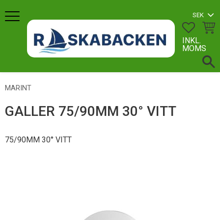
Meny
FAVORI
KUN
INKL.
MOMS
MARINT
GALLER 75/90MM 30° VITT
75/90MM 30° VITT