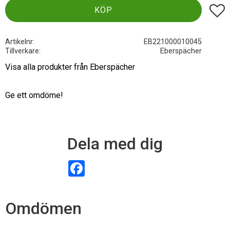
Lägg t
KÖP
Artikelnr
EB221000010045
Tillverkare
Eberspächer
Visa alla produkter från Eberspächer
Ge ett omdöme!
Dela med dig
F
a
c
e
b
Omdömen
o
o
k