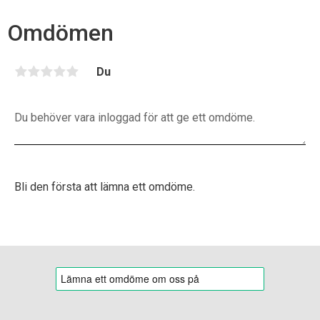
e
b
Omdömen
o
o
k
Du
Bli den första att lämna ett omdöme.