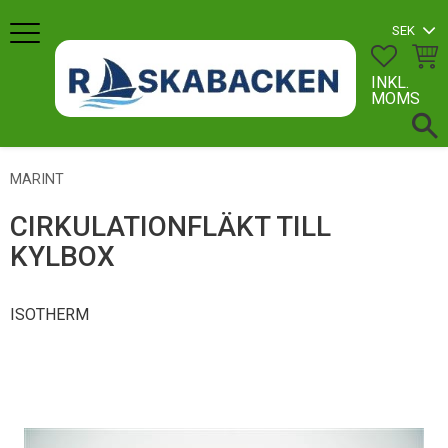
Meny
FAVORI
KUN
INKL.
MOMS
MARINT
CIRKULATIONFLÄKT TILL
KYLBOX
ISOTHERM