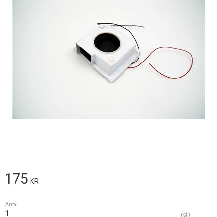
175
KR
Antal
st