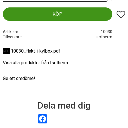
Lägg t
KÖP
Artikelnr
10030
Tillverkare
Isotherm
10030_flakt-i-kylbox.pdf
Visa alla produkter från Isotherm
Ge ett omdöme!
Dela med dig
F
a
c