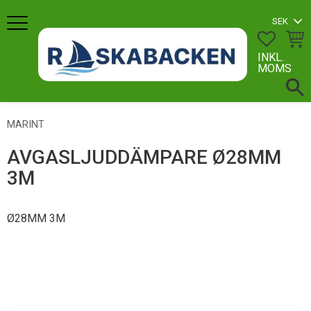
Meny
FAVORI
KUN
INKL.
MOMS
MARINT
AVGASLJUDDÄMPARE Ø28MM
3M
Ø28MM 3M