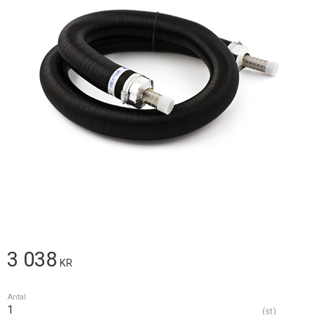
3 038
KR
Antal
st