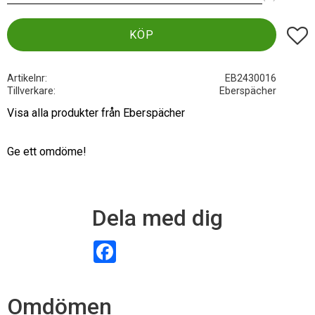
Lägg t
KÖP
Artikelnr
EB2430016
Tillverkare
Eberspächer
Visa alla produkter från Eberspächer
Ge ett omdöme!
Dela med dig
F
a
c
e
b
Omdömen
o
o