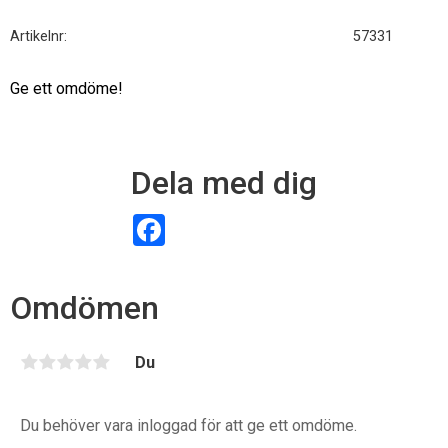
Artikelnr
57331
Ge ett omdöme!
Dela med dig
F
a
c
e
b
Omdömen
o
o
k
Du