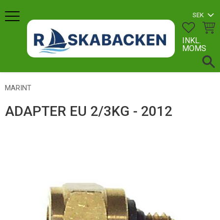
Meny
FAVORI
KUN
INKL.
MOMS
MARINT
ADAPTER EU 2/3KG - 2012