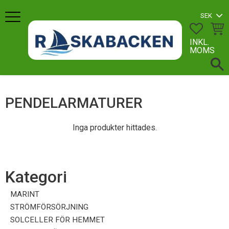
Meny
FAVORI
KUN
INKL.
MOMS
PENDELARMATURER
Inga produkter hittades.
Kategori
MARINT
STRÖMFÖRSÖRJNING
SOLCELLER FÖR HEMMET