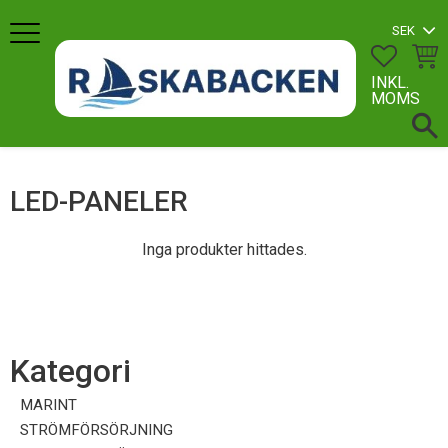
Meny
FAVORI
KUN
INKL.
MOMS
LED-PANELER
Inga produkter hittades.
Kategori
MARINT
STRÖMFÖRSÖRJNING