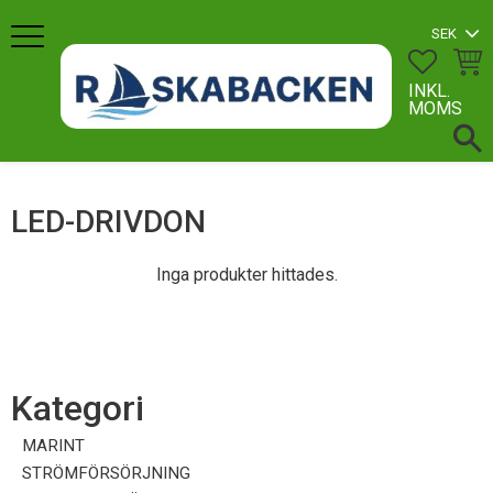
Meny
FAVORI
KUN
INKL.
MOMS
LED-DRIVDON
Inga produkter hittades.
Kategori
MARINT
STRÖMFÖRSÖRJNING